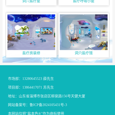
洞穴盐疗屋
盐疗呼吸小屋
盐疗房装修
洞穴盐疗馆
市场部：13280645523 薛先生
项目部：13864417071 苏先生
地址：山东省淄博市张店区柳泉路156号天健大厦
网站备案号：
鲁ICP备2024105431号-3
本网站仅把“盐本色®”作为商标使用